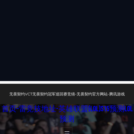
跳
无畏契约VCT无畏契约冠军巡回赛竞猜-无畏契约官方网站-腾讯游戏
至
内
首页–雷竞技地址-英雄联盟(LOL)S15预测LOL
容
预测